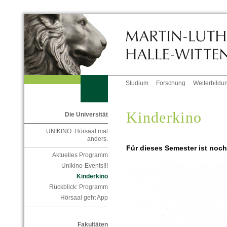
Studium
Forschung
Weiterbildu
Kinderkino
Die Universität
UNIKINO. Hörsaal mal
anders.
Für dieses Semester ist noc
Aktuelles Programm
Unikino-Events!!!
Kinderkino
Rückblick: Programm
Hörsaal geht App
Fakultäten